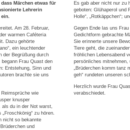
 dass Märchen etwas für
Es gab aber nicht nur zu
sionierte Lehrerin
geboten: Glühaperol und 
ein.
Holle“, „Rotkäppchen“; und
reitet. Am 28. Februar,
Gegen Ende las uns Frau
 der warmen Caféteria
Gedichtform gebrachte Mä
it. Dazu gehörte
Sie erinnerte unsere Bew
no“, ein leuchtender
Tiere geht, die zueinander
h der Begrüßung durch
fröhlichen Lebensabend v
n, begann Frau Quast den
persönliches mitnehmen, 
n: Entstehung, Sinn und
„Brüderchen komm tanz mi
toren brachte sie uns
geh“ rundeten unseren s
Herzlich wurde Frau Quas
 Reimsprüche wie
verabschiedet.
nusper knusper
als du in der Not warst,
s „Froschkönig“ zu hören.
 nicht so bekannte
 „Brüderchen und