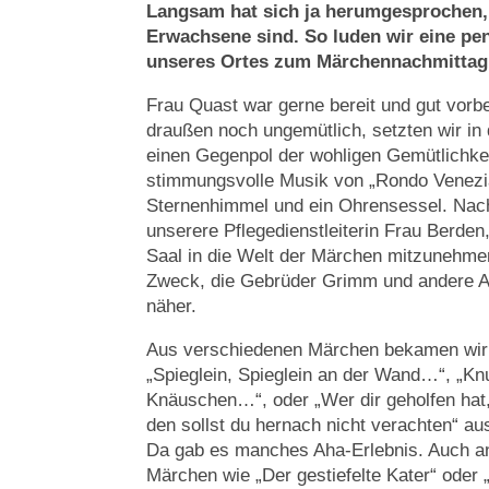
Langsam hat sich ja herumgesprochen,
Erwachsene sind. So luden wir eine pen
unseres Ortes zum Märchennachmittag 
Frau Quast war gerne bereit und gut vorbe
draußen noch ungemütlich, setzten wir in
einen Gegenpol der wohligen Gemütlichke
stimmungsvolle Musik von „Rondo Venezia
Sternenhimmel und ein Ohrensessel. Nac
unserere Pflegedienstleiterin Frau Berde
Saal in die Welt der Märchen mitzunehme
Zweck, die Gebrüder Grimm und andere Au
näher.
Aus verschiedenen Märchen bekamen wir
„Spieglein, Spieglein an der Wand…“, „K
Knäuschen…“, oder „Wer dir geholfen hat, 
den sollst du hernach nicht verachten“ au
Da gab es manches Aha-Erlebnis. Auch an
Märchen wie „Der gestiefelte Kater“ oder