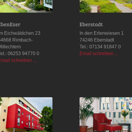
EbenEzer
Eberstadt
Im Eichwäldchen 23
In den Erlenwiesen 1
64668 Rimbach-
74246 Eberstadt
Mitlechtern
Tel.: 07134 91847 0
Tel.: 06253 94770 0
Email schreiben ...
Email schreiben ...