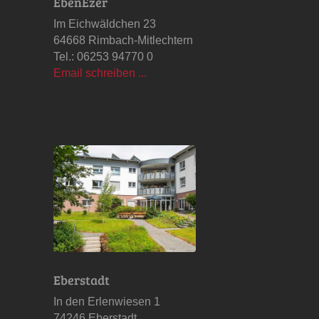
EbenEzer
Im Eichwäldchen 23
64668 Rimbach-Mitlechtern
Tel.: 06253 94770 0
Email schreiben ...
Eberstadt
In den Erlenwiesen 1
74246 Eberstadt